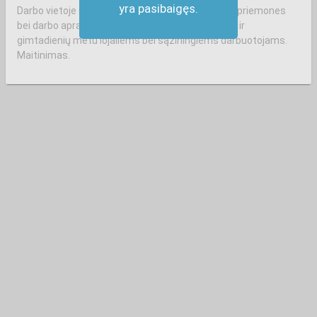
yra pasibaigęs.
Darbo vietoje suteikiame visas reikalingas darbo priemones
bei darbo aprangą. Įvairius paskatinimus švenčių ir
gimtadienių metu lojaliems bei sąžiningiems darbuotojams.
Maitinimas.