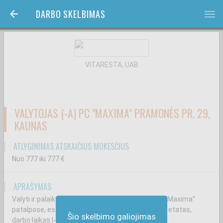
DARBO SKELBIMAS
bars
VITARESTA, UAB
VALYTOJAS (-A) PC "MAXIMA" PRAMONĖS PR. 29,
KAUNAS
ATLYGINIMAS ATSKAIČIUS MOKESČIUS
Nuo 777
iki 777
€
APRAŠYMAS
Valyti ir palaikyti švarą ir tvarką mūsų kliento PC "Maxima"
patalpose, esančiose Pramonės pr.29, Kaunas. 1 etatas,
Šio skelbimo galiojimas
darbo laikas I-V nuo 09-16 val. arba 06-16 val.