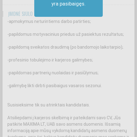
yra pasibaigęs.
ĮMONĖ SIŪLO
-apmokymus neturintiems darbo patirties;
-papildomus motyvacinius priedus už pasiektus rezultatus;
-papildomą sveikatos draudimą (po bandomojo laikotarpio);
-profesinio tobulėjimo ir karjeros galimybes;
-papildomas partnerių nuolaidas ir pasiūlymus;
-galimybę likti dirbti pasibaigus vasaros sezonui.
Susisieksime tik su atrinktais kandidatais.
Atsiliepdami į karjeros skelbimą ir pateikdami savo CV, Jūs
patikite MAXIMA LT, UAB savo asmens duomenis. Išsamią
informaciją apie mūsų vykdomą kandidatų asmens duomenų