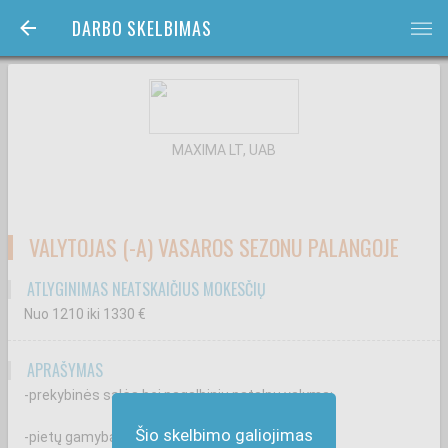
DARBO SKELBIMAS
bars
MAXIMA LT, UAB
VALYTOJAS (-A) VASAROS SEZONU PALANGOJE
ATLYGINIMAS NEATSKAIČIUS MOKESČIŲ
Nuo 1210
iki 1330
€
APRAŠYMAS
-prekybinės salės bei pagalbinių patalpų valymą;
Šio skelbimo galiojimas
-pietų gamybą darbuotojams.