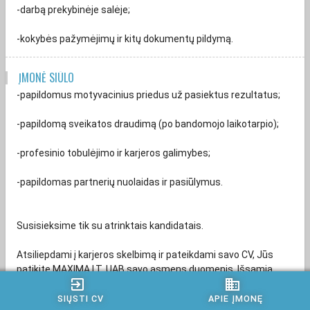
-darbą prekybinėje salėje;
-kokybės pažymėjimų ir kitų dokumentų pildymą.
ĮMONĖ SIŪLO
-papildomus motyvacinius priedus už pasiektus rezultatus;
-papildomą sveikatos draudimą (po bandomojo laikotarpio);
-profesinio tobulėjimo ir karjeros galimybes;
-papildomas partnerių nuolaidas ir pasiūlymus.
Susisieksime tik su atrinktais kandidatais.
Atsiliepdami į karjeros skelbimą ir pateikdami savo CV, Jūs
patikite MAXIMA LT, UAB savo asmens duomenis. Išsamią
exit_to_app
business
informaciją apie mūsų vykdomą kandidatų asmens duomenų
tvarkymą, apie tai, kokius kandidatų duomenis mes renkame ir
SIŲSTI CV
APIE ĮMONĘ