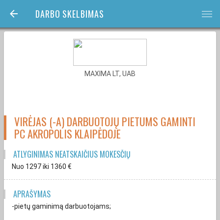
DARBO SKELBIMAS
bars
MAXIMA LT, UAB
VIRĖJAS (-A) DARBUOTOJŲ PIETUMS GAMINTI
PC AKROPOLIS KLAIPĖDOJE
ATLYGINIMAS NEATSKAIČIUS MOKESČIŲ
Nuo 1297
iki 1360
€
APRAŠYMAS
-pietų gaminimą darbuotojams;