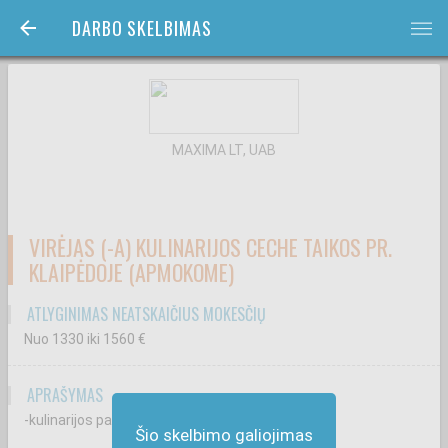
DARBO SKELBIMAS
bars
MAXIMA LT, UAB
VIRĖJAS (-A) KULINARIJOS CECHE TAIKOS PR.
KLAIPĖDOJE (APMOKOME)
ATLYGINIMAS NEATSKAIČIUS MOKESČIŲ
Nuo 1330
iki 1560
€
APRAŠYMAS
-kulinarijos patiekalų gamybą;
Šio skelbimo galiojimas