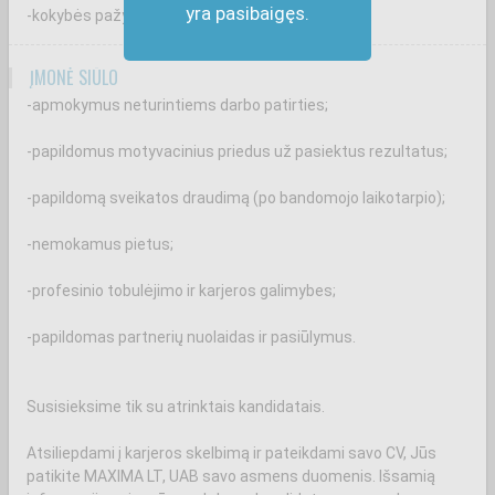
yra pasibaigęs.
-kokybės pažymėjimų ir kitų dokumentų pildymą.
ĮMONĖ SIŪLO
-apmokymus neturintiems darbo patirties;
-papildomus motyvacinius priedus už pasiektus rezultatus;
-papildomą sveikatos draudimą (po bandomojo laikotarpio);
-nemokamus pietus;
-profesinio tobulėjimo ir karjeros galimybes;
-papildomas partnerių nuolaidas ir pasiūlymus.
Susisieksime tik su atrinktais kandidatais.
Atsiliepdami į karjeros skelbimą ir pateikdami savo CV, Jūs
patikite MAXIMA LT, UAB savo asmens duomenis. Išsamią