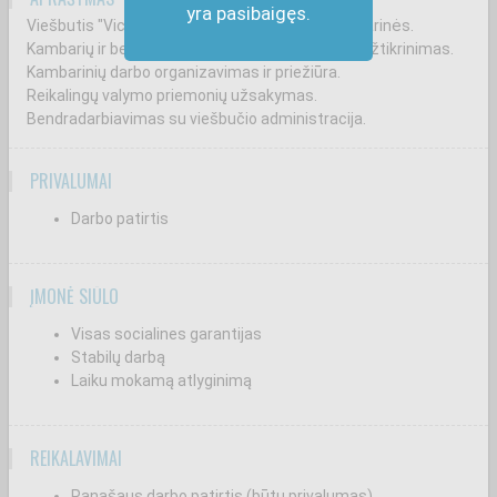
yra pasibaigęs.
Viešbutis "Victoria Hotel" ieško vyriausios kambarinės.
Kambarių ir bendrųjų viešbučio patalpų tvarkos užtikrinimas.
Kambarinių darbo organizavimas ir priežiūra.
Reikalingų valymo priemonių užsakymas.
Bendradarbiavimas su viešbučio administracija.
PRIVALUMAI
Darbo patirtis
ĮMONĖ SIŪLO
Visas socialines garantijas
Stabilų darbą
Laiku mokamą atlyginimą
REIKALAVIMAI
Panašaus darbo patirtis (būtų privalumas)