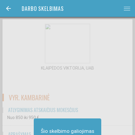
DARBO SKELBIMAS
bars
KLAIPĖDOS VIKTORIJA, UAB
VYR. KAMBARINĖ
ATLYGINIMAS ATSKAIČIUS MOKESČIUS
Nuo 850
iki 950
€
Šio skelbimo galiojimas
APRAŠYMAS