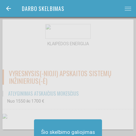
DARBO SKELBIMAS
bars
KLAIPĖDOS ENERGIJA
VYRESNYSIS(-NIOJI) APSKAITOS SISTEMŲ
INŽINIERIUS(-Ė)
ATLYGINIMAS ATSKAIČIUS MOKESČIUS
Nuo 1550
iki 1700
€
Šio skelbimo galiojimas