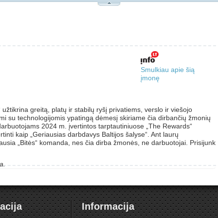
Smulkiau apie šią
įmonę
ikrina greitą, platų ir stabilų ryšį privatiems, verslo ir viešojo
ami su technologijomis ypatingą dėmesį skiriame čia dirbančių žmonių
darbuotojams 2024 m. įvertintos tarptautiniuose „The Rewards“
inti kaip „Geriausias darbdavys Baltijos šalyse“. Ant laurų
sia „Bitės“ komanda, nes čia dirba žmonės, ne darbuotojai. Prisijunk
a.
acija
Informacija