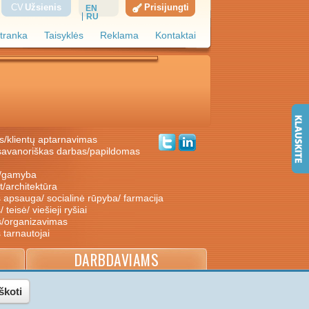
CV
Užsienis
Prisijungti
EN
RU
tranka
Taisyklės
Reklama
Kontaktai
s/klientų aptarnavimas
ė/gamyba
nt/architektūra
s apsauga/ socialinė rūpyba/ farmacija
/ teisė/ viešieji ryšiai
s/organizavimas
s tarnautojai
DARBDAVIAMS
škoti