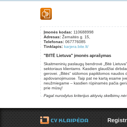
Įmonės kodas:
110688998
Adresas:
Žemaitės g. 15,
Telefonas:
067776085
Tinklapis:
karjera.bite.lt/
"BITĖ Lietuva" įmonės aprašymas
Skaitmeninių paslaugų bendrovė „Bitė Lietuva“ užt
sektoriaus klientams. Kasdien glaudžiai dirbd
gerovei. „Bitės“ siūlomos papildomos naudos 
apdovanojimuose. Taip pat ne kartą esame įvert
neužmiegame – kasdien rūpinamės pačia geriau
prie mūsų!
Pagal nurodytus kriterijus aktyvių skelbimų nėr
Registr