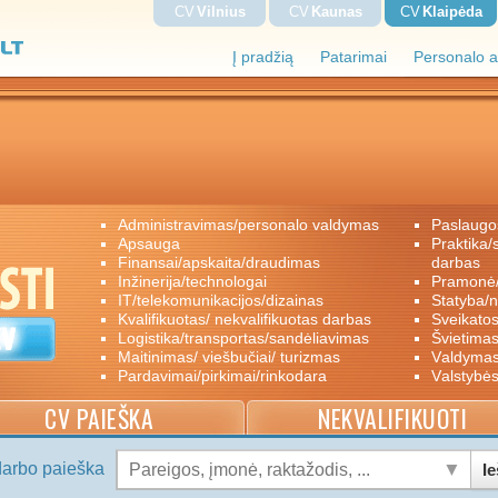
CV
Vilnius
CV
Kaunas
CV
Klaipėda
Į pradžią
Patarimai
Personalo a
administravimas/personalo valdymas
paslaugo
apsauga
praktika/savanoriškas darbas/papildomas
finansai/apskaita/draudimas
darbas
inžinerija/technologai
pramon
IT/telekomunikacijos/dizainas
statyba/
kvalifikuotas/ nekvalifikuotas darbas
sveikato
logistika/transportas/sandėliavimas
švietimas
maitinimas/ viešbučiai/ turizmas
valdyma
pardavimai/pirkimai/rinkodara
valstybė
CV PAIEŠKA
NEKVALIFIKUOTI
darbo paieška
Ie