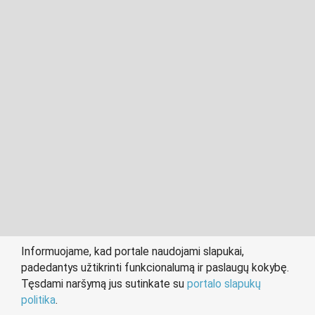
2011- 2026 © cvklaipeda.lt
Visos teisės saugomos įstatymo.
Informuojame, kad portale naudojami slapukai,
padedantys užtikrinti funkcionalumą ir paslaugų kokybę.
person
work
Tęsdami naršymą jus sutinkate su
portalo slapukų
IEŠKANTIEMS DARBO
DARBDAVIAMS
politika
.