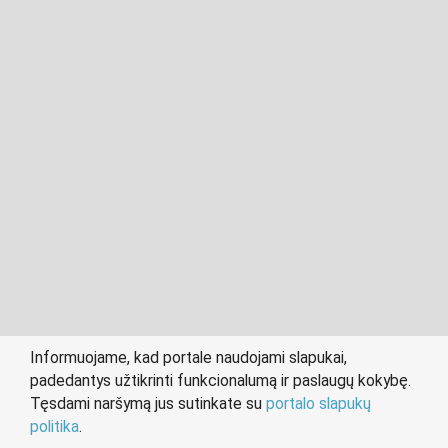
2011- 2026 © cvklaipeda.lt
Visos teisės saugomos įstatymo.
Informuojame, kad portale naudojami slapukai,
padedantys užtikrinti funkcionalumą ir paslaugų kokybę.
person
work
Tęsdami naršymą jus sutinkate su
portalo slapukų
IEŠKANTIEMS DARBO
DARBDAVIAMS
politika
.