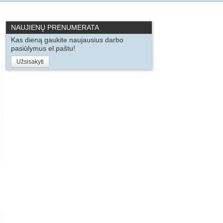
NAUJIENŲ PRENUMERATA
Kas dieną gaukite naujausius darbo
pasiūlymus el.paštu!
Užsisakyti