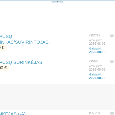
RPUSŲ
#256719
Atnaujinta:
INKAS/SUVIRINTOJAS.
2026-08-05
 €
Galioja iki:
2026-08-19
RPUSŲ SURINKĖJAS.
#257041
Atnaujinta:
0 €
2026-08-05
Galioja iki:
2026-08-19
KĖJAS (-A)
#258299