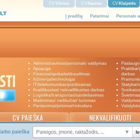
CV
Vilnius
CV
Kaunas
CV
Klaipėda
Į pradžią
Patarimai
Personalo a
administravimas/personalo valdymas
paslaugo
apsauga
praktika/savanoriškas darbas/papildomas
finansai/apskaita/draudimas
darbas
inžinerija/technologai
pramon
IT/telekomunikacijos/dizainas
statyba/
kvalifikuotas/ nekvalifikuotas darbas
sveikato
logistika/transportas/sandėliavimas
švietimas
maitinimas/ viešbučiai/ turizmas
valdyma
pardavimai/pirkimai/rinkodara
valstybė
CV PAIEŠKA
NEKVALIFIKUOTI
darbo paieška
Ie