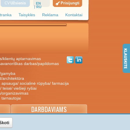
CV
Užsienis
Prisijungti
EN
RU
tranka
Taisyklės
Reklama
Kontaktai
s/klientų aptarnavimas
ė/gamyba
nt/architektūra
s apsauga/ socialinė rūpyba/ farmacija
/ teisė/ viešieji ryšiai
s/organizavimas
s tarnautojai
DARBDAVIAMS
škoti