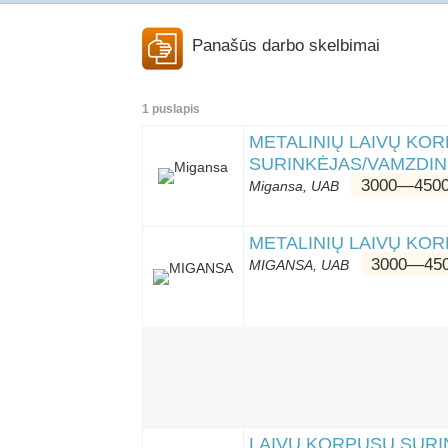
Panašūs darbo skelbimai
1 puslapis
METALINIŲ LAIVŲ KO
SURINKĖJAS/VAMZDIN
3000―4500
Migansa, UAB
METALINIŲ LAIVŲ KO
3000―450
MIGANSA, UAB
LAIVŲ KORPUSŲ SURIN