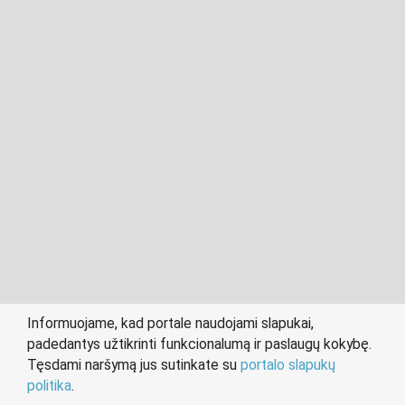
2011- 2026 © cvklaipeda.lt
Visos teisės saugomos įstatymo.
Informuojame, kad portale naudojami slapukai,
padedantys užtikrinti funkcionalumą ir paslaugų kokybę.
person
work
Tęsdami naršymą jus sutinkate su
portalo slapukų
IEŠKANTIEMS DARBO
DARBDAVIAMS
politika
.