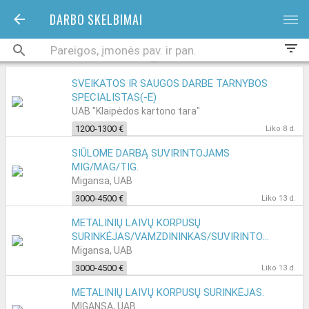
DARBO SKELBIMAI
bars
filter_list
SVEIKATOS IR SAUGOS DARBE TARNYBOS
SPECIALISTAS(-Ė)
UAB "Klaipėdos kartono tara"
1200-1300 €
Liko 8 d.
SIŪLOME DARBĄ SUVIRINTOJAMS
MIG/MAG/TIG.
Migansa, UAB
3000-4500 €
Liko 13 d.
METALINIŲ LAIVŲ KORPUSŲ
SURINKĖJAS/VAMZDININKAS/SUVIRINTOJAS.
Migansa, UAB
3000-4500 €
Liko 13 d.
METALINIŲ LAIVŲ KORPUSŲ SURINKĖJAS.
MIGANSA, UAB