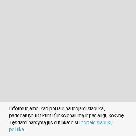
2011- 2026 © cvklaipeda.lt
Visos teisės saugomos įstatymo.
Informuojame, kad portale naudojami slapukai,
padedantys užtikrinti funkcionalumą ir paslaugų kokybę.
person
work
Tęsdami naršymą jus sutinkate su
portalo slapukų
IEŠKANTIEMS DARBO
DARBDAVIAMS
politika
.