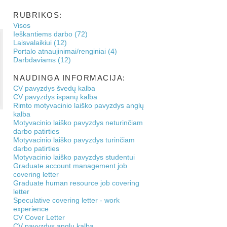
RUBRIKOS:
Visos
Ieškantiems darbo (72)
Laisvalaikiui (12)
Portalo atnaujinimai/renginiai (4)
Darbdaviams (12)
NAUDINGA INFORMACIJA:
CV pavyzdys švedų kalba
CV pavyzdys ispanų kalba
Rimto motyvacinio laiško pavyzdys anglų
kalba
Motyvacinio laiško pavyzdys neturinčiam
darbo patirties
Motyvacinio laiško pavyzdys turinčiam
darbo patirties
Motyvacinio laiško pavyzdys studentui
Graduate account management job
covering letter
Graduate human resource job covering
letter
Speculative covering letter - work
experience
CV Cover Letter
CV pavyzdys anglų kalba