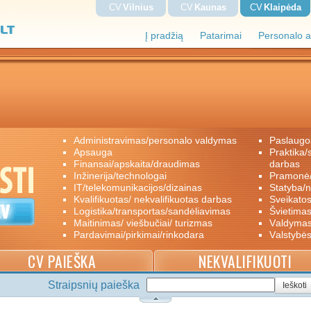
CV
Vilnius
CV
Kaunas
CV
Klaipėda
Į pradžią
Patarimai
Personalo a
administravimas/personalo valdymas
paslaugo
apsauga
praktika/savanoriškas darbas/papildomas
finansai/apskaita/draudimas
darbas
inžinerija/technologai
pramon
IT/telekomunikacijos/dizainas
statyba/
kvalifikuotas/ nekvalifikuotas darbas
sveikato
logistika/transportas/sandėliavimas
švietimas
maitinimas/ viešbučiai/ turizmas
valdyma
pardavimai/pirkimai/rinkodara
valstybė
CV PAIEŠKA
NEKVALIFIKUOTI
Straipsnių paieška