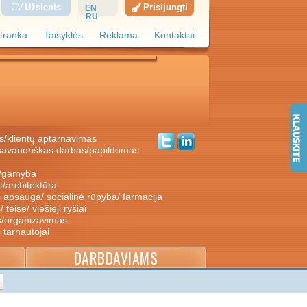
CV
Užsienis
Prisijungti
EN
RU
tranka
Taisyklės
Reklama
Kontaktai
s/klientų aptarnavimas
ė/gamyba
nt/architektūra
s apsauga/ socialinė rūpyba/ farmacija
/ teisė/ viešieji ryšiai
s/organizavimas
s tarnautojai
DARBDAVIAMS