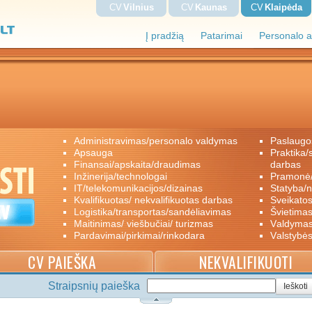
CV
Vilnius
CV
Kaunas
CV
Klaipėda
Į pradžią
Patarimai
Personalo a
administravimas/personalo valdymas
paslaugo
apsauga
praktika/savanoriškas darbas/papildomas
finansai/apskaita/draudimas
darbas
inžinerija/technologai
pramon
IT/telekomunikacijos/dizainas
statyba/
kvalifikuotas/ nekvalifikuotas darbas
sveikato
logistika/transportas/sandėliavimas
švietimas
maitinimas/ viešbučiai/ turizmas
valdyma
pardavimai/pirkimai/rinkodara
valstybė
CV PAIEŠKA
NEKVALIFIKUOTI
Straipsnių paieška