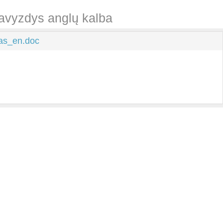
pavyzdys anglų kalba
kas_en.doc