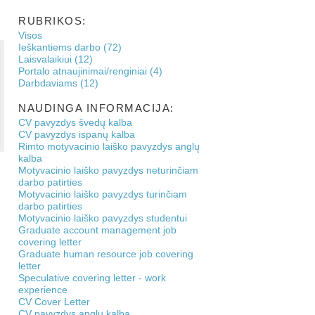
RUBRIKOS:
Visos
Ieškantiems darbo (72)
Laisvalaikiui (12)
Portalo atnaujinimai/renginiai (4)
Darbdaviams (12)
NAUDINGA INFORMACIJA:
CV pavyzdys švedų kalba
CV pavyzdys ispanų kalba
Rimto motyvacinio laiško pavyzdys anglų
kalba
Motyvacinio laiško pavyzdys neturinčiam
darbo patirties
Motyvacinio laiško pavyzdys turinčiam
darbo patirties
Motyvacinio laiško pavyzdys studentui
Graduate account management job
covering letter
Graduate human resource job covering
letter
Speculative covering letter - work
experience
CV Cover Letter
CV pavyzdys anglų kalba