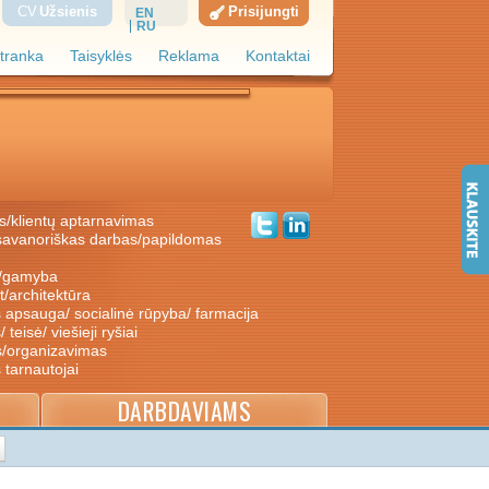
CV
Užsienis
Prisijungti
EN
RU
tranka
Taisyklės
Reklama
Kontaktai
s/klientų aptarnavimas
ė/gamyba
nt/architektūra
s apsauga/ socialinė rūpyba/ farmacija
/ teisė/ viešieji ryšiai
s/organizavimas
s tarnautojai
DARBDAVIAMS