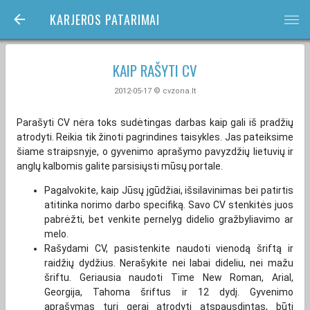
KARJEROS PATARIMAI
bars
KAIP RAŠYTI CV
2012-05-17 © cvzona.lt
Parašyti CV nėra toks sudėtingas darbas kaip gali iš pradžių
atrodyti. Reikia tik žinoti pagrindines taisykles. Jas pateiksime
šiame straipsnyje, o gyvenimo aprašymo pavyzdžių lietuvių ir
anglų kalbomis galite parsisiųsti mūsų portale.
Pagalvokite, kaip Jūsų įgūdžiai, išsilavinimas bei patirtis
atitinka norimo darbo specifiką. Savo CV stenkitės juos
pabrėžti, bet venkite pernelyg didelio gražbyliavimo ar
melo.
Rašydami CV, pasistenkite naudoti vienodą šriftą ir
raidžių dydžius. Nerašykite nei labai dideliu, nei mažu
šriftu. Geriausia naudoti Time New Roman, Arial,
Georgija, Tahoma šriftus ir 12 dydį. Gyvenimo
aprašymas turi gerai atrodyti atspausdintas, būti