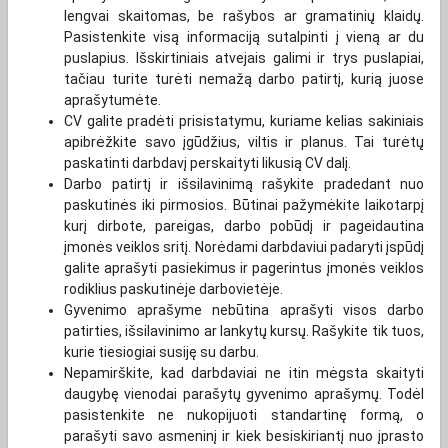
lengvai skaitomas, be rašybos ar gramatinių klaidų.
Pasistenkite visą informaciją sutalpinti į vieną ar du
puslapius. Išskirtiniais atvejais galimi ir trys puslapiai,
tačiau turite turėti nemažą darbo patirtį, kurią juose
aprašytumėte.
CV galite pradėti prisistatymu, kuriame kelias sakiniais
apibrėžkite savo įgūdžius, viltis ir planus. Tai turėtų
paskatinti darbdavį perskaityti likusią CV dalį.
Darbo patirtį ir išsilavinimą rašykite pradedant nuo
paskutinės iki pirmosios. Būtinai pažymėkite laikotarpį
kurį dirbote, pareigas, darbo pobūdį ir pageidautina
įmonės veiklos sritį. Norėdami darbdaviui padaryti įspūdį
galite aprašyti pasiekimus ir pagerintus įmonės veiklos
rodiklius paskutinėje darbovietėje.
Gyvenimo aprašyme nebūtina aprašyti visos darbo
patirties, išsilavinimo ar lankytų kursų. Rašykite tik tuos,
kurie tiesiogiai susiję su darbu.
Nepamirškite, kad darbdaviai ne itin mėgsta skaityti
daugybę vienodai parašytų gyvenimo aprašymų. Todėl
pasistenkite ne nukopijuoti standartinę formą, o
parašyti savo asmeninį ir kiek besiskiriantį nuo įprasto