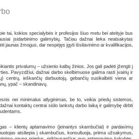
rbo
pie tai, kokios specialybės ir profesijos šiuo metu bei ateityje bus
iausiai įsidarbinimo galimybių. Tačiau dažnai lieka neatsakytas
ėti jaunas žmogus, dar nespėjęs įgyti išsilavinimo ar kvalifikacijos,
kiantis privalumų – užsienio kalbų žinios. Jos gali padėti įžengti į
irties. Pavyzdžiui, dažnai darbo skelbimuose galima rasti įvairių ir
tų) centrų, ieškančių darbuotojų, gebančių susikalbėti viena ar
panų, ypač – skandinavų.
snis nei minimalus atlyginimas, be to, veikia priedų sistemos,
ažnai kontaktų centrai siūlo lankstų darbo laiką ir galimybę dirbti
studentams.
ugas – klientų aptarnavimo (įeinantys skambučiai) ir pardavimų
buotojas atsiliepia į skambučius, konsultuoja, priima užsakymus,
lyginimo gauna priedus, priklausančius nuo aptarnavimo kokybės.