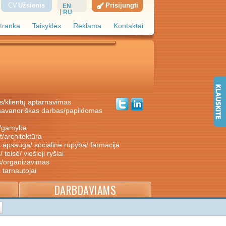
CV
Užsienis
Prisijungti
EN
RU
tranka
Taisyklės
Reklama
Kontaktai
s/klientų aptarnavimas
ė/gamyba
nt/architektūra
s apsauga/ socialinė rūpyba/ farmacija
/ teisė/ viešieji ryšiai
s/organizavimas
s tarnautojai
DARBDAVIAMS