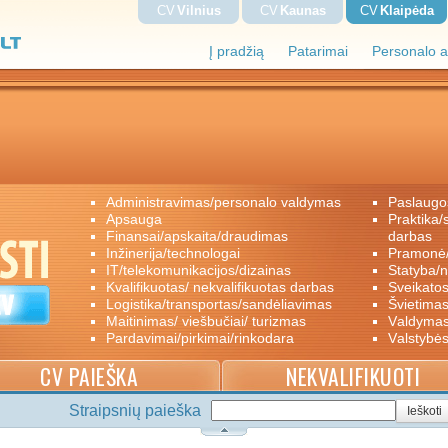
CV
Vilnius
CV
Kaunas
CV
Klaipėda
Į pradžią
Patarimai
Personalo a
administravimas/personalo valdymas
paslaugo
apsauga
praktika/savanoriškas darbas/papildomas
finansai/apskaita/draudimas
darbas
inžinerija/technologai
pramon
IT/telekomunikacijos/dizainas
statyba/
kvalifikuotas/ nekvalifikuotas darbas
sveikato
logistika/transportas/sandėliavimas
švietimas
maitinimas/ viešbučiai/ turizmas
valdyma
pardavimai/pirkimai/rinkodara
valstybė
CV PAIEŠKA
NEKVALIFIKUOTI
Straipsnių paieška