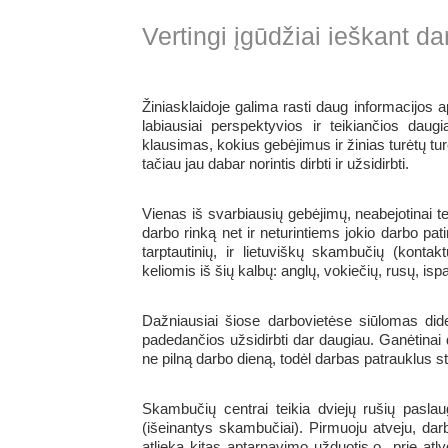
Vertingi įgūdžiai ieškant da
Žiniasklaidoje galima rasti daug informacijos a
labiausiai perspektyvios ir teikiančios daug
klausimas, kokius gebėjimus ir žinias turėtų tur
tačiau jau dabar norintis dirbti ir užsidirbti.
Vienas iš svarbiausių gebėjimų, neabejotinai tei
darbo rinką net ir neturintiems jokio darbo pat
tarptautinių, ir lietuviškų skambučių (kontak
keliomis iš šių kalbų: anglų, vokiečių, rusų, is
Dažniausiai šiose darbovietėse siūlomas dide
padedančios užsidirbti dar daugiau. Ganėtinai d
ne pilną darbo dieną, todėl darbas patrauklus 
Skambučių centrai teikia dviejų rušių pasla
(išeinantys skambučiai). Pirmuoju atveju, dar
atlieka kitas aptarnavimo užduotis,o prie at