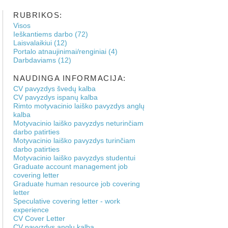
RUBRIKOS:
Visos
Ieškantiems darbo (72)
Laisvalaikiui (12)
Portalo atnaujinimai/renginiai (4)
Darbdaviams (12)
NAUDINGA INFORMACIJA:
CV pavyzdys švedų kalba
CV pavyzdys ispanų kalba
Rimto motyvacinio laiško pavyzdys anglų
kalba
Motyvacinio laiško pavyzdys neturinčiam
darbo patirties
Motyvacinio laiško pavyzdys turinčiam
darbo patirties
Motyvacinio laiško pavyzdys studentui
Graduate account management job
covering letter
Graduate human resource job covering
letter
Speculative covering letter - work
experience
CV Cover Letter
CV pavyzdys anglų kalba