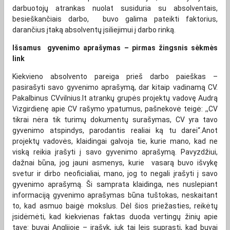
darbuotojų atrankas nuolat susiduria su absolventais,
besieškančiais darbo, buvo galima pateikti faktorius,
darančius įtaką absolventų įsiliejimui į darbo rinką.
Išsamus gyvenimo aprašymas – pirmas žingsnis sėkmės
link
Kiekvieno absolvento pareiga prieš darbo paieškas –
pasirašyti savo gyvenimo aprašymą, dar kitaip vadinamą CV.
Pakalbinus CVvilnius.lt atrankų grupės projektų vadovę Audrą
Vizgirdienę apie CV rašymo ypatumus, pašnekovė teigė: ,,CV
tikrai nėra tik turimų dokumentų surašymas, CV yra tavo
gyvenimo atspindys, parodantis realiai ką tu darei“.Anot
projektų vadovės, klaidingai galvoja tie, kurie mano, kad ne
viską reikia įrašyti į savo gyvenimo aprašymą. Pavyzdžiui,
dažnai būna, jog jauni asmenys, kurie vasarą buvo išvykę
svetur ir dirbo neoficialiai, mano, jog to negali įrašyti į savo
gyvenimo aprašymą. Ši samprata klaidinga, nes nuslepiant
informaciją gyvenimo aprašymas būna tuštokas, neskaitant
to, kad asmuo baigė mokslus. Dėl šios priežasties, reikėtų
įsidėmėti, kad kiekvienas faktas duoda vertingų žinių apie
tave: buvai Anglijoje – įrašyk, juk tai leis suprasti, kad buvai