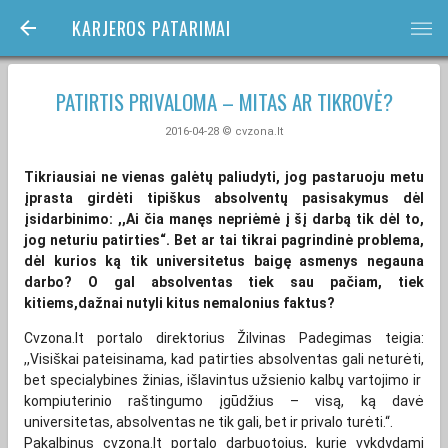
KARJEROS PATARIMAI
bars
PATIRTIS PRIVALOMA – MITAS AR TIKROVĖ?
2016-04-28 © cvzona.lt
Tikriausiai ne vienas galėtų paliudyti, jog pastaruoju metu
įprasta girdėti tipiškus absolventų pasisakymus dėl
įsidarbinimo: ,,Ai čia manęs nepriėmė į šį darbą tik dėl to,
jog neturiu patirties“. Bet ar tai tikrai pagrindinė problema,
dėl kurios ką tik universitetus baigę asmenys negauna
darbo? O gal absolventas tiek sau pačiam, tiek
kitiems,dažnai nutyli kitus nemalonius faktus?
Cvzona.lt portalo direktorius Žilvinas Padegimas teigia:
,,Visiškai pateisinama, kad patirties absolventas gali neturėti,
bet specialybines žinias, išlavintus užsienio kalbų vartojimo ir
kompiuterinio raštingumo įgūdžius – visą, ką davė
universitetas, absolventas ne tik gali, bet ir privalo turėti.“.
Pakalbinus cvzona.lt portalo darbuotojus, kurie vykdydami