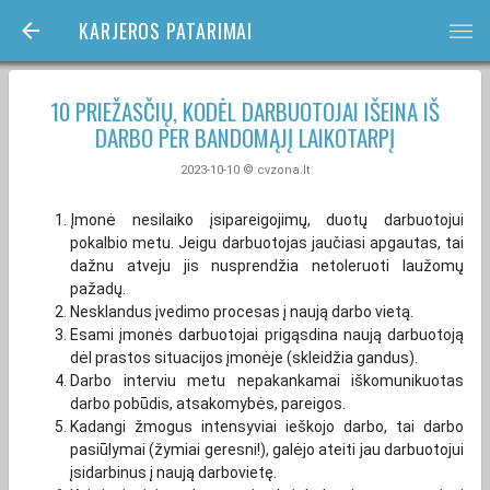
KARJEROS PATARIMAI
bars
10 PRIEŽASČIŲ, KODĖL DARBUOTOJAI IŠEINA IŠ
DARBO PER BANDOMĄJĮ LAIKOTARPĮ
2023-10-10 © cvzona.lt
Įmonė nesilaiko įsipareigojimų, duotų darbuotojui
pokalbio metu. Jeigu darbuotojas jaučiasi apgautas, tai
dažnu atveju jis nusprendžia netoleruoti laužomų
pažadų.
Nesklandus įvedimo procesas į naują darbo vietą.
Esami įmonės darbuotojai prigąsdina naują darbuotoją
dėl prastos situacijos įmonėje (skleidžia gandus).
Darbo interviu metu nepakankamai iškomunikuotas
darbo pobūdis, atsakomybės, pareigos.
Kadangi žmogus intensyviai ieškojo darbo, tai darbo
pasiūlymai (žymiai geresni!), galėjo ateiti jau darbuotojui
įsidarbinus į naują darbovietę.