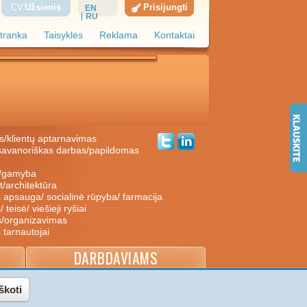
CV
Užsienis
Prisijungti
EN
RU
tranka
Taisyklės
Reklama
Kontaktai
s/klientų aptarnavimas
ė/gamyba
nt/architektūra
s apsauga/ socialinė rūpyba/ farmacija
/ teisė/ viešieji ryšiai
s/organizavimas
s tarnautojai
DARBDAVIAMS
škoti