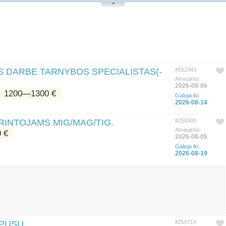
S DARBE TARNYBOS SPECIALISTAS(-
#162343
Atnaujinta:
2026-08-06
1200―1300 €
Galioja iki:
2026-08-14
RINTOJAMS MIG/MAG/TIG.
#256900
Atnaujinta:
 €
2026-08-05
Galioja iki:
2026-08-19
RPUSŲ
#256719