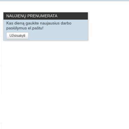
NAUJIENŲ PRENUMERATA
Kas dieną gaukite naujausius darbo
pasiūlymus el.paštu!
Užsisakyti