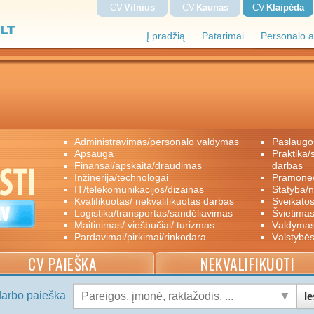
CV
Vilnius
CV
Kaunas
CV
Klaipėda
Į pradžią
Patarimai
Personalo a
administravimas/personalo valdymas
paslaugo
apsauga
praktika/savanoriškas darbas/papildomas
finansai/apskaita/draudimas
darbas
inžinerija/technologai
pramon
IT/telekomunikacijos/dizainas
statyba/
kvalifikuotas/ nekvalifikuotas darbas
sveikato
logistika/transportas/sandėliavimas
švietimas
maitinimas/ viešbučiai/ turizmas
valdyma
pardavimai/pirkimai/rinkodara
valstybė
CV PAIEŠKA
NEKVALIFIKUOTI
darbo paieška
Ie