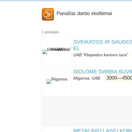
Panašūs darbo skelbimai
1 puslapis
SVEIKATOS IR SAUGO
Ė)
UAB "Klaipėdos kartono tara"
SIŪLOME DARBĄ SUVI
3000―4500
Migansa, UAB
METALINIŲ LAIVŲ KO